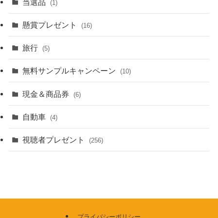
当選品
(1)
懸賞プレゼント
(16)
旅行
(5)
無料サンプルキャンペーン
(10)
現金＆商品券
(6)
自動車
(4)
視聴者プレゼント
(256)
プライバシーポリシー