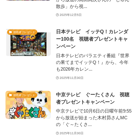
散歩」から視...
2025年12月5日
日本テレビ イッテQ！カレンダ
視聴者プレゼント
ー100名 視聴者プレゼントキャ
ンペーン
日本テレビのバラエティ番組『世界
の果てまでイッテQ！』から、今年
も2026年カレン...
2025年11月30日
中京テレビ ぐーたくさん 視聴
視聴者プレゼント
者プレゼントキャンペーン
中京テレビで10月6日の日曜午前9:55
から放送が始まった木村昴さんMC
の「ぐ～たくさ...
2025年11月30日