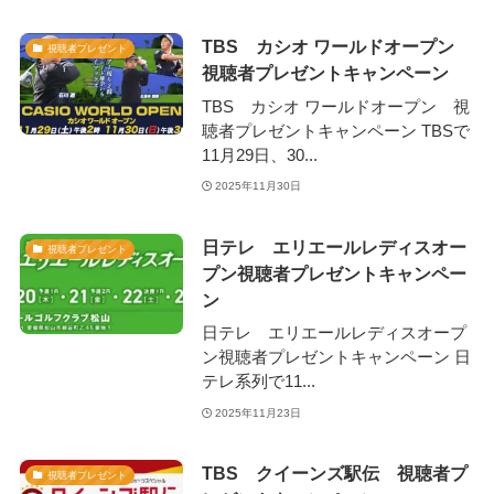
TBS カシオ ワールドオープン
視聴者プレゼント
視聴者プレゼントキャンペーン
TBS カシオ ワールドオープン 視
聴者プレゼントキャンペーン TBSで
11月29日、30...
2025年11月30日
日テレ エリエールレディスオー
視聴者プレゼント
プン視聴者プレゼントキャンペー
ン
日テレ エリエールレディスオープ
ン視聴者プレゼントキャンペーン 日
テレ系列で11...
2025年11月23日
TBS クイーンズ駅伝 視聴者プ
視聴者プレゼント