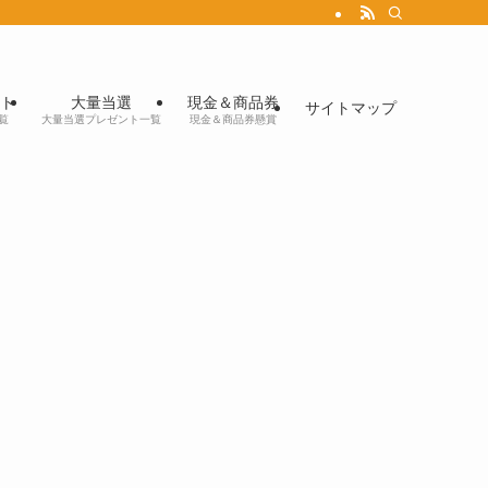
ト
大量当選
現金＆商品券
サイトマップ
覧
大量当選プレゼント一覧
現金＆商品券懸賞