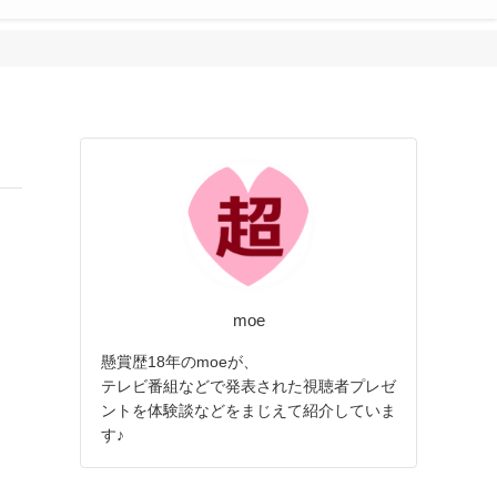
moe
懸賞歴18年のmoeが、
テレビ番組などで発表された視聴者プレゼ
ントを体験談などをまじえて紹介していま
す♪