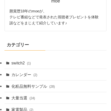
moe
懸賞歴18年のmoeが、
テレビ番組などで発表された視聴者プレゼントを体験
談などをまじえて紹介しています♪
カテゴリー
switch2
(1)
カレンダー
(2)
化粧品無料サンプル
(28)
大量当選
(24)
家電製品
(2)