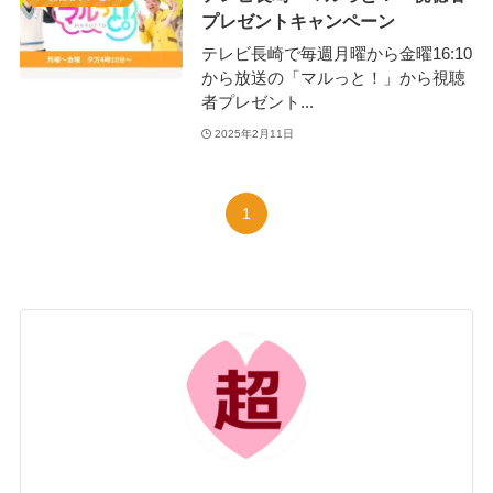
プレゼントキャンペーン
テレビ長崎で毎週月曜から金曜16:10
から放送の「マルっと！」から視聴
者プレゼント...
2025年2月11日
1