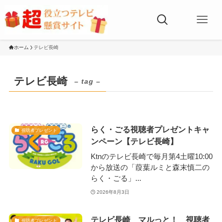
ホーム
テレビ長崎
テレビ長崎
– tag –
らく・ごる視聴者プレゼントキャ
視聴者プレゼント
ンペーン【テレビ長崎】
Ktnのテレビ長崎で毎月第4土曜10:00
から放送の「葭葉ルミと森末慎二の
らく・ごる」...
2026年8月3日
テレビ長崎 マルっと！ 視聴者
視聴者プレゼント