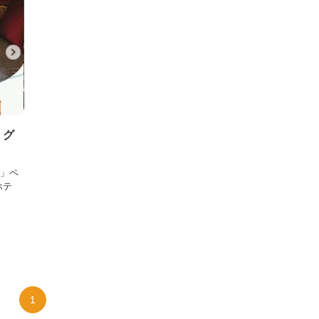
・グ
ム」ペ
ホテ
1