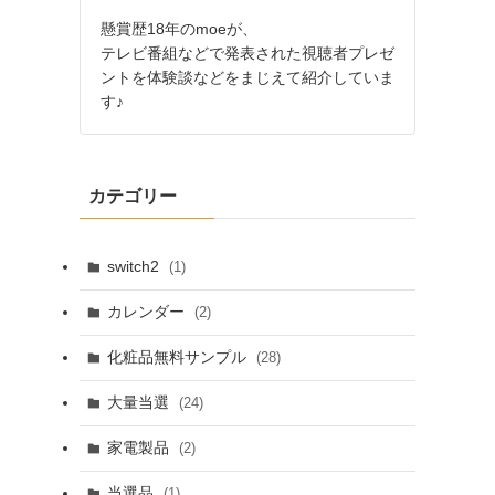
懸賞歴18年のmoeが、
テレビ番組などで発表された視聴者プレゼ
ントを体験談などをまじえて紹介していま
す♪
カテゴリー
switch2
(1)
カレンダー
(2)
化粧品無料サンプル
(28)
大量当選
(24)
家電製品
(2)
当選品
(1)