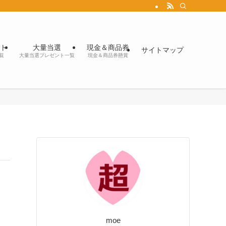
ト
大量当選
現金＆商品券
サイトマップ
覧
大量当選プレゼント一覧
現金＆商品券懸賞
moe