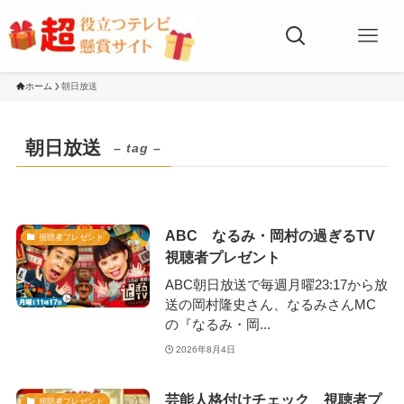
ホーム
朝日放送
朝日放送
– tag –
ABC なるみ・岡村の過ぎるTV
視聴者プレゼント
視聴者プレゼント
ABC朝日放送で毎週月曜23:17から放
送の岡村隆史さん、なるみさんMC
の『なるみ・岡...
2026年8月4日
芸能人格付けチェック 視聴者プ
視聴者プレゼント