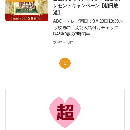
レゼントキャンペーン【朝日放
送】
ABC・テレビ朝日で3月28日18:30か
ら放送の「芸能人格付けチェック
BASIC春の3時間半...
2026年3月28日
1