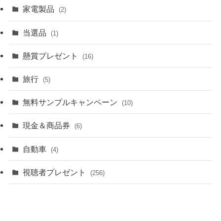
家電製品
(2)
当選品
(1)
懸賞プレゼント
(16)
旅行
(5)
無料サンプルキャンペーン
(10)
現金＆商品券
(6)
自動車
(4)
視聴者プレゼント
(256)