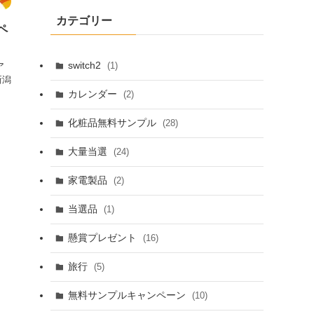
カテゴリー
ペ
switch2
(1)
ア
新潟
カレンダー
(2)
化粧品無料サンプル
(28)
大量当選
(24)
家電製品
(2)
当選品
(1)
懸賞プレゼント
(16)
旅行
(5)
無料サンプルキャンペーン
(10)