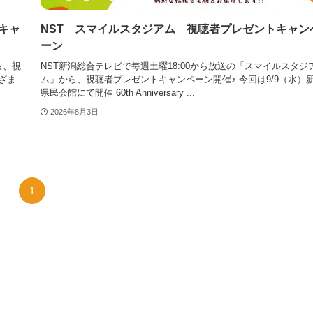
キャ
NST スマイルスタジアム 視聴者プレゼントキャン
ーン
ら、視
NST新潟総合テレビで毎週土曜18:00から放送の「スマイルスタジ
ざま
ム」から、視聴者プレゼントキャンペーン開催♪ 今回は9/9（水）
県⺠会館にて開催 60th Anniversary ...
2026年8月3日
1