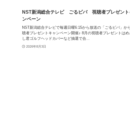
NST新潟総合テレビ ごるビバ 視聴者プレゼント
ンペーン
NST新潟総合テレビで毎週日曜6:15から放送の「ごるビバ」か
聴者プレゼントキャンペーン開催♪ 8月の視聴者プレゼントはめ
し君ゴルフヘッドカバーなど抽選で合...
2026年8月3日