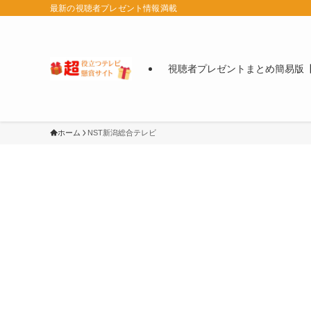
最新の視聴者プレゼント情報満載
視聴者プレゼントまとめ簡易版【
ホーム
NST新潟総合テレビ