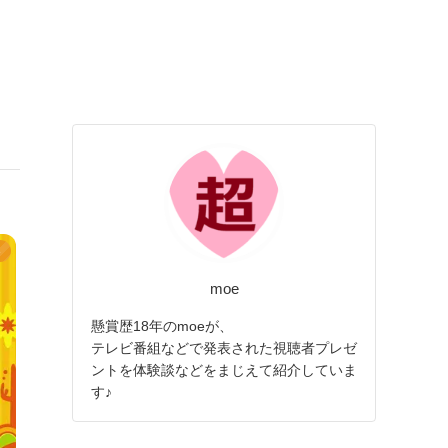
ト
moe
懸賞歴18年のmoeが、
テレビ番組などで発表された視聴者プレゼ
ントを体験談などをまじえて紹介していま
す♪