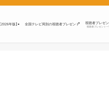
視聴者プレゼン
2026年版】
全国テレビ局別の視聴者プレゼント
視聴者プレゼント一