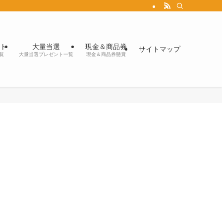
ト
大量当選
現金＆商品券
サイトマップ
覧
大量当選プレゼント一覧
現金＆商品券懸賞