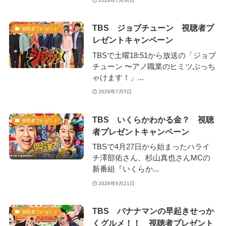
2026年7月30日
TBS ジョブチューン 視聴者プ
視聴者プレゼント
レゼントキャンペーン
TBSで土曜18:51から放送の「ジョブ
チューン 〜アノ職業のヒミツぶっち
ゃけます！」...
2026年7月5日
TBS いくらかわかる金？ 視聴
視聴者プレゼント
者プレゼントキャンペーン
TBSで4月27日から始まったハライ
チ澤部佑さん、杉山真也さんMCの
新番組『いくらか...
2026年6月21日
TBS バナナマンの早起きせっか
視聴者プレゼント
くグルメ！！ 視聴者プレゼント