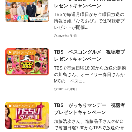
レゼントキャンペーン
TBSで毎週月曜日から金曜日放送の
情報番組「ひるおび」では視聴者プ
レゼントが開催...
2026年8月7日
TBS ベスコングルメ 視聴者プ
視聴者プレゼント
レゼントキャンペーン
TBSで毎週日曜18:30から放送の麒麟
の川島さん、オードリー春日さんが
MCの「ベスコ...
2026年8月3日
TBS がっちりマンデー 視聴者
視聴者プレゼント
プレゼントキャンペーン
加藤浩次さん、進藤晶子さんのMC
で毎週日曜7:30からTBSで放送の情