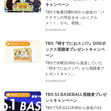
キャンペーン
TBSで毎週日曜6:00から放送の「バ
ナナマンの早起きせっかくグル
メ！！」から、視聴...
2026年6月14日
TBS『時すでにおスシ!?』DVDボ
視聴者プレゼント
ックス視聴者プレゼントキャンペ
ーン
TBSで水曜22:00から放送していた
『時すでにおスシ!?』から視聴者プ
レゼントキャン...
2026年6月10日
TBS S1 BASEBALL視聴者プレゼ
視聴者プレゼント
ントキャンペーン
TBSで5月31日14:00から放送のS1