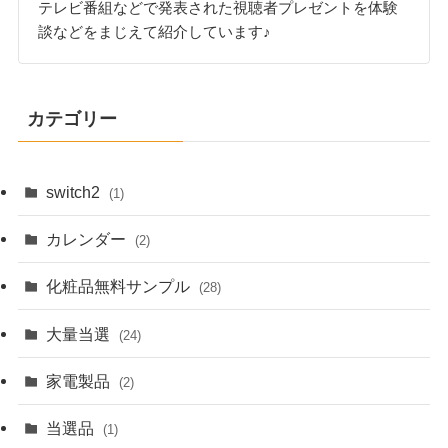
テレビ番組などで発表された視聴者プレゼントを体験
談などをまじえて紹介しています♪
カテゴリー
switch2
(1)
カレンダー
(2)
化粧品無料サンプル
(28)
大量当選
(24)
家電製品
(2)
当選品
(1)