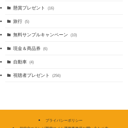
懸賞プレゼント
(16)
旅行
(5)
無料サンプルキャンペーン
(10)
現金＆商品券
(6)
自動車
(4)
視聴者プレゼント
(256)
プライバシーポリシー