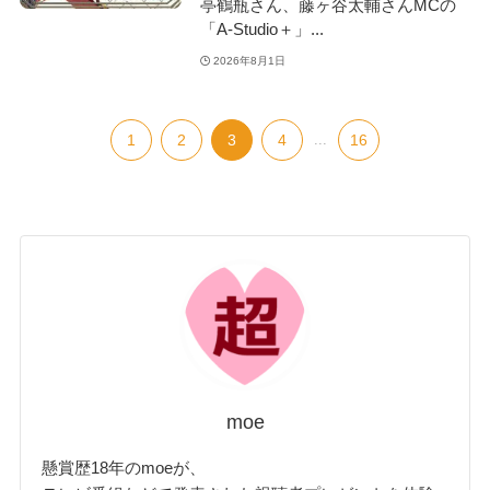
亭鶴瓶さん、藤ヶ谷太輔さんMCの
「A-Studio＋」...
2026年8月1日
1
2
3
4
...
16
moe
懸賞歴18年のmoeが、