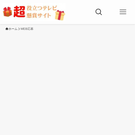
ホーム
WEB応募