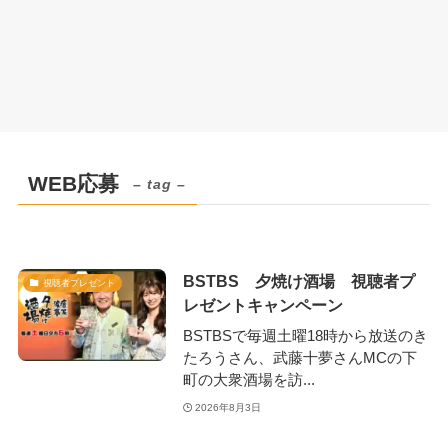
WEB応募
– tag –
BSTBS 夕焼け酒場 視聴者プ
視聴者プレゼント
レゼントキャンペーン
BSTBSで毎週土曜18時から放送のき
たろうさん、武藤十夢さんMCの下
町の大衆酒場を訪...
2026年8月3日