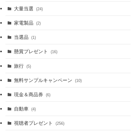
大量当選
(24)
家電製品
(2)
当選品
(1)
懸賞プレゼント
(16)
旅行
(5)
無料サンプルキャンペーン
(10)
現金＆商品券
(6)
自動車
(4)
視聴者プレゼント
(256)