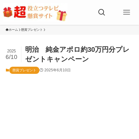
ホーム
懸賞プレゼント
明治 純金アポロ約30万円分プレ
2025
6/10
ゼントキャンペーン
2025年6月10日
懸賞プレゼント