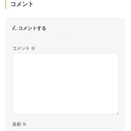
コメント
コメントする
コメント
※
名前
※