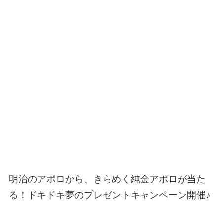
明治のアポロから、きらめく純金アポロが当た
る！ドキドキ夢のプレゼントキャンペーン開催♪