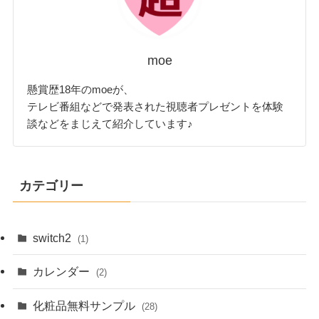
moe
懸賞歴18年のmoeが、
テレビ番組などで発表された視聴者プレゼントを体験
談などをまじえて紹介しています♪
カテゴリー
switch2
(1)
カレンダー
(2)
化粧品無料サンプル
(28)