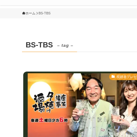
ホーム
BS-TBS
BS-TBS
– tag –
視聴者プレゼ