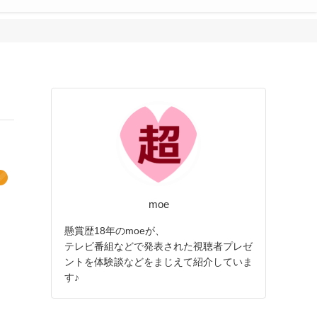
ト
moe
懸賞歴18年のmoeが、
テレビ番組などで発表された視聴者プレゼ
ントを体験談などをまじえて紹介していま
す♪