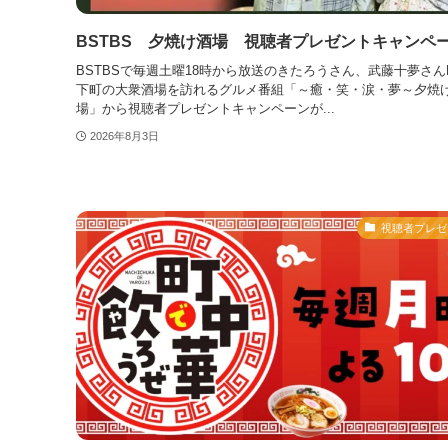
BSTBS 夕焼け酒場 視聴者プレゼントキャンペ
BSTBSで毎週土曜18時から放送のきたろうさん、武藤十夢さん
下町の大衆酒場を訪れるグルメ番組「～癒・笑・涙・夢～夕焼
場」から視聴者プレゼントキャンペーンが...
2026年8月3日
視聴者プレゼ