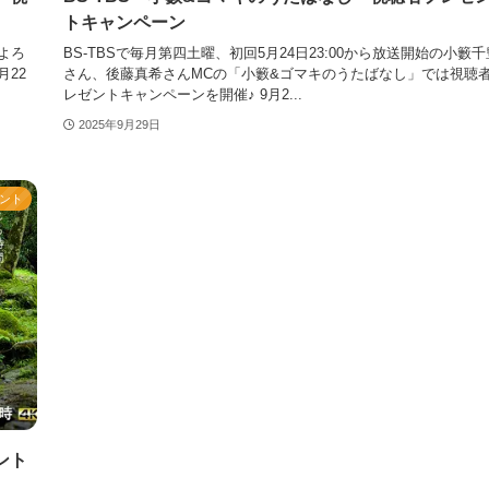
トキャンペーン
ンよろ
BS-TBSで毎月第四土曜、初回5月24日23:00から放送開始の小籔千
22
さん、後藤真希さんMCの「小籔&ゴマキのうたばなし」では視聴
レゼントキャンペーンを開催♪ 9月2...
2025年9月29日
ント
ント