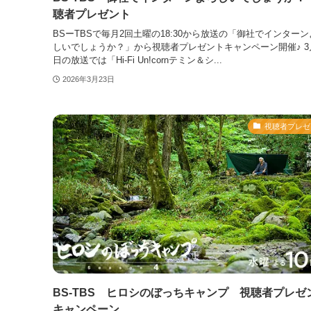
聴者プレゼント
BSーTBSで毎月2回土曜の18:30から放送の「御社でインター
しいでしょうか？」から視聴者プレゼントキャンペーン開催♪ 3月
日の放送では「Hi-Fi Un!cornテミン＆シ...
2026年3月23日
視聴者プレゼ
BS-TBS ヒロシのぼっちキャンプ 視聴者プレゼ
キャンペーン