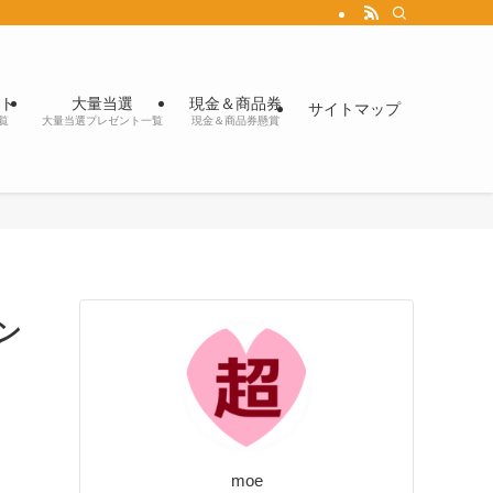
ト
大量当選
現金＆商品券
サイトマップ
覧
大量当選プレゼント一覧
現金＆商品券懸賞
ン
moe