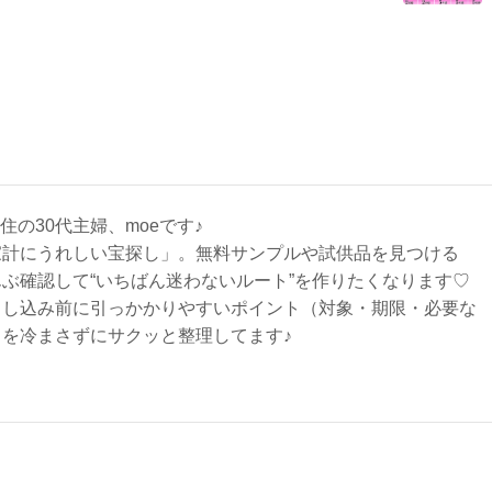
在住の30代主婦、moeです♪
家計にうれしい宝探し」。無料サンプルや試供品を見つける
ぶ確認して“いちばん迷わないルート”を作りたくなります♡
申し込み前に引っかかりやすいポイント（対象・期限・必要な
を冷まさずにサクッと整理してます♪