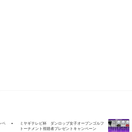
ンペ
ミヤギテレビ杯 ダンロップ女子オープンゴルフ
トーナメント視聴者プレゼントキャンペーン