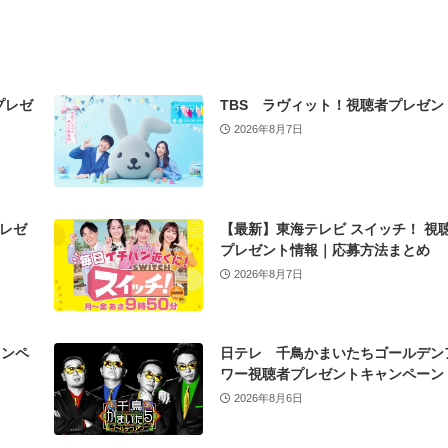
プレゼ
TBS ラヴィット！視聴者プレゼン
2026年8月7日
プレゼ
【最新】東海テレビ スイッチ！ 視
プレゼント情報｜応募方法まとめ
2026年8月7日
ャンペ
日テレ 千鳥かまいたちゴールデン
ワー視聴者プレゼントキャンペーン
2026年8月6日