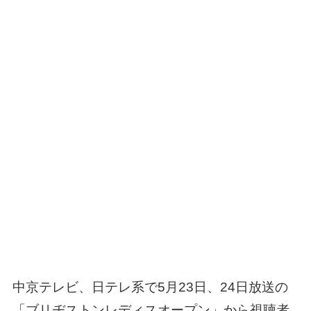
中京テレビ、日テレ系で5月23日、24日放送の
「ブリヂストンレディスオープン」から視聴者