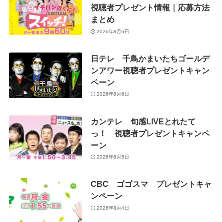
視聴者プレゼント情報｜応募方法
まとめ
2026年8月6日
日テレ 千鳥かまいたちゴールデ
ンアワー視聴者プレゼントキャン
ペーン
2026年8月6日
カンテレ 旬感LIVEとれたて
っ！ 視聴者プレゼントキャンペ
ーン
2026年8月5日
CBC ゴゴスマ プレゼントキャ
ンペーン
2026年8月4日