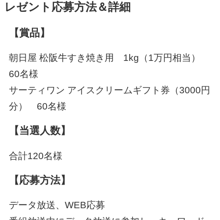
レゼント応募方法＆詳細
【賞品】
朝日屋 松阪牛すき焼き用 1kg（1万円相当）
60名様
サーティワン アイスクリームギフト券（3000円
分） 60名様
【当選人数】
合計120名様
【応募方法】
データ放送、WEB応募