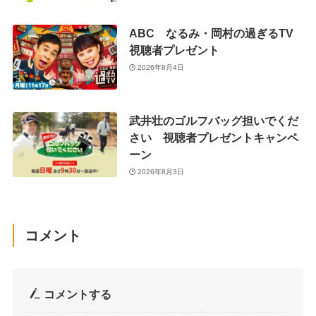
ABC なるみ・岡村の過ぎるTV
視聴者プレゼント
2026年8月4日
武井壮のゴルフバッグ担いでくだ
さい 視聴者プレゼントキャンペ
ーン
2026年8月3日
コメント
コメントする