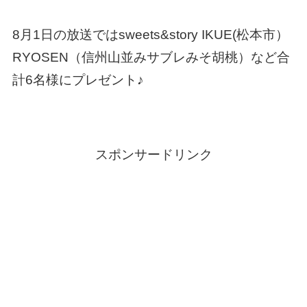
8月1日の放送ではsweets&story IKUE(松本市）
RYOSEN（信州山並みサブレみそ胡桃）など合
計6名様にプレゼント♪
スポンサードリンク