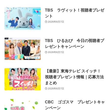
TBS ラヴィット！視聴者プレゼ
ント
2026年8月7日
TBS ひるおび 今日の視聴者プ
レゼントキャンペーン
2026年8月7日
【最新】東海テレビ スイッチ！
視聴者プレゼント情報｜応募方法
まとめ
2026年8月7日
CBC ゴゴスマ プレゼントキャ
ンペーン