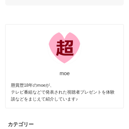
moe
懸賞歴18年のmoeが、
テレビ番組などで発表された視聴者プレゼントを体験
談などをまじえて紹介しています♪
カテゴリー