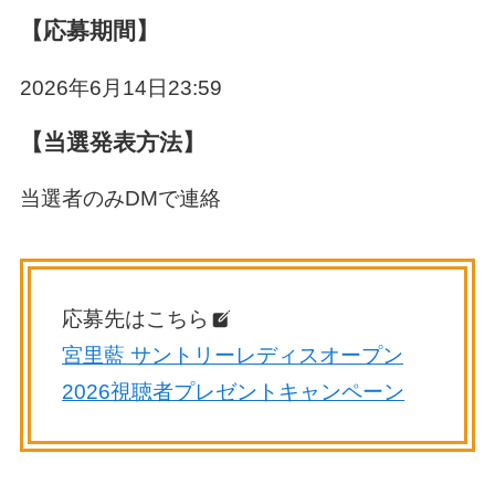
【応募期間】
2026年6月14日23:59
【当選発表方法】
当選者のみDMで連絡
応募先はこちら
宮里藍 サントリーレディスオープン
2026視聴者プレゼントキャンペーン