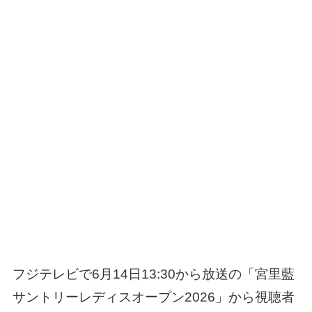
フジテレビで6月14日13:30から放送の「宮里藍
サントリーレディスオープン2026」から視聴者