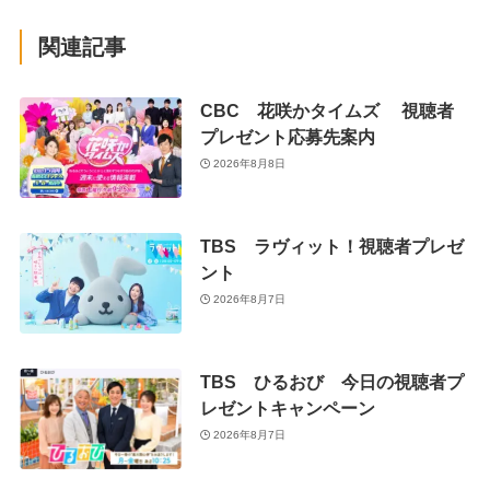
関連記事
CBC 花咲かタイムズ 視聴者
プレゼント応募先案内
2026年8月8日
TBS ラヴィット！視聴者プレゼ
ント
2026年8月7日
TBS ひるおび 今日の視聴者プ
レゼントキャンペーン
2026年8月7日