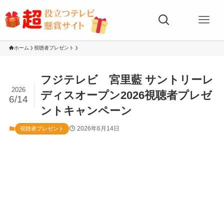
ホーム
視聴者プレゼント
フジテレビ 宮里藍 サントリーレ
2026
ディスオープン2026視聴者プレゼ
6/14
ントキャンペーン
2026年6月14日
視聴者プレゼント