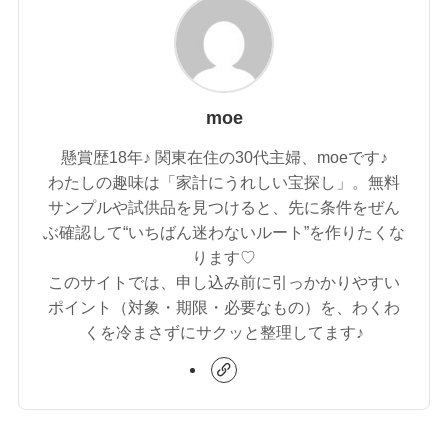
moe
懸賞歴18年♪ 関東在住の30代主婦、moeです♪
わたしの趣味は「家計にうれしい宝探し」。無料
サンプルや試供品を見つけると、先に条件をぜん
ぶ確認して“いちばん迷わないルート”を作りたくな
ります♡
このサイトでは、申し込み前に引っかかりやすい
ポイント（対象・期限・必要なもの）を、わくわ
くを冷まさずにサクッと整理してます♪