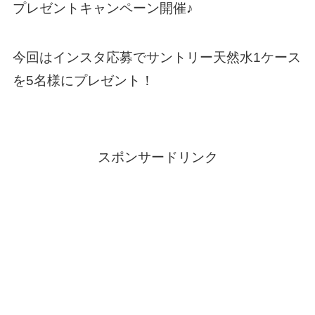
プレゼントキャンペーン開催♪
今回はインスタ応募でサントリー天然水1ケース
を5名様にプレゼント！
スポンサードリンク