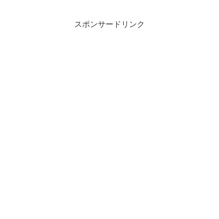
スポンサードリンク