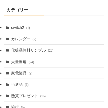
カテゴリー
switch2
(1)
カレンダー
(2)
化粧品無料サンプル
(28)
大量当選
(24)
家電製品
(2)
当選品
(1)
懸賞プレゼント
(16)
旅行
(5)