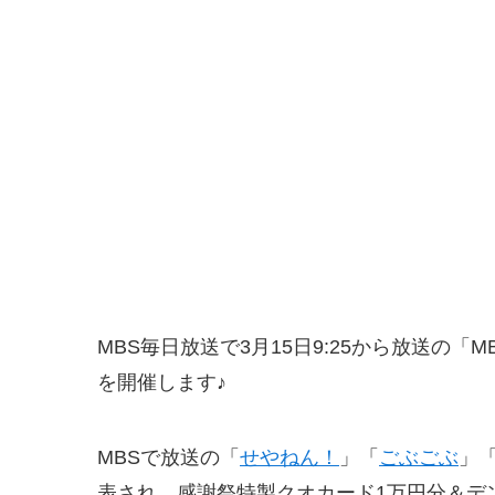
MBS毎日放送で3月15日9:25から放送の「
を開催します♪
MBSで放送の「
せやねん！
」「
ごぶごぶ
」
表され、感謝祭特製クオカード1万円分＆デ