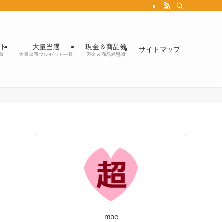
ト
大量当選
現金＆商品券
サイトマップ
覧
大量当選プレゼント一覧
現金＆商品券懸賞
moe