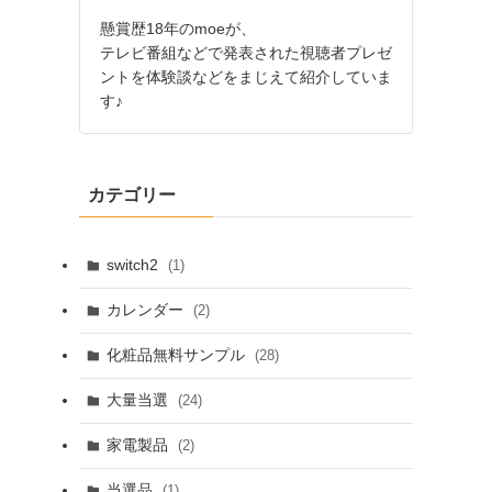
懸賞歴18年のmoeが、
テレビ番組などで発表された視聴者プレゼ
ントを体験談などをまじえて紹介していま
す♪
カテゴリー
switch2
(1)
カレンダー
(2)
化粧品無料サンプル
(28)
大量当選
(24)
家電製品
(2)
当選品
(1)