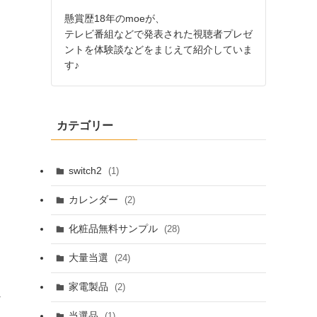
懸賞歴18年のmoeが、
テレビ番組などで発表された視聴者プレゼ
ントを体験談などをまじえて紹介していま
す♪
カテゴリー
switch2
(1)
カレンダー
(2)
化粧品無料サンプル
(28)
大量当選
(24)
家電製品
(2)
ス
当選品
(1)