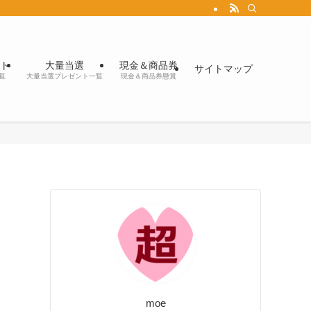
ト
大量当選
現金＆商品券
サイトマップ
覧
大量当選プレゼント一覧
現金＆商品券懸賞
moe