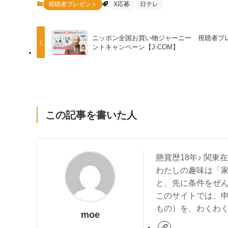
視聴者プレゼント
X応募
日テレ
ニッポン全国お買い物ジャーニー 視聴者プ
ントキャンペーン【J:COM】
この記事を書いた人
懸賞歴18年♪ 関東
わたしの趣味は「
と、先に条件をぜん
このサイトでは、
もの）を、わくわく
moe