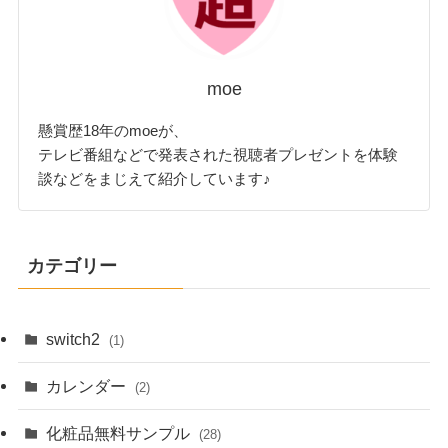
moe
懸賞歴18年のmoeが、
テレビ番組などで発表された視聴者プレゼントを体験
談などをまじえて紹介しています♪
カテゴリー
switch2
(1)
カレンダー
(2)
化粧品無料サンプル
(28)