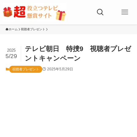
ホーム
視聴者プレゼント
テレビ朝日 特捜9 視聴者プレゼ
2025
5/29
ントキャンペーン
2025年5月29日
視聴者プレゼント