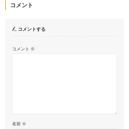
コメント
コメントする
コメント
※
名前
※