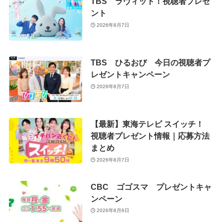
TBS ラヴィット！視聴者プレゼ
ント
2026年8月7日
TBS ひるおび 今日の視聴者プ
レゼントキャンペーン
2026年8月7日
【最新】東海テレビ スイッチ！
視聴者プレゼント情報｜応募方法
まとめ
2026年8月7日
CBC ゴゴスマ プレゼントキャ
ンペーン
2026年8月6日