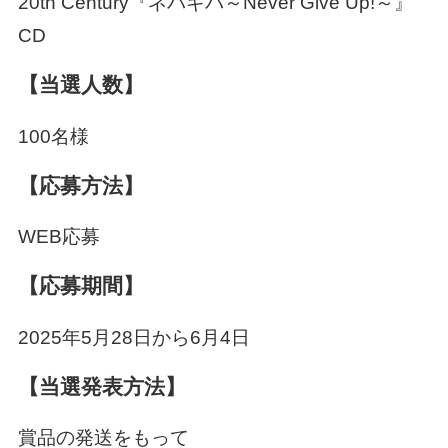
20th Century『ネバギバ～Never Give Up!～』
CD
【当選人数】
100名様
【応募方法】
WEB応募
【応募期間】
2025年5月28日から6月4日
【当選発表方法】
賞品の発送をもって