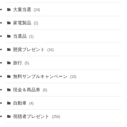
大量当選
(24)
家電製品
(2)
当選品
(1)
懸賞プレゼント
(16)
旅行
(5)
無料サンプルキャンペーン
(10)
現金＆商品券
(6)
自動車
(4)
視聴者プレゼント
(256)