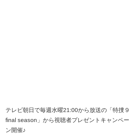
テレビ朝日で毎週水曜21:00から放送の「特捜９
final season」から視聴者プレゼントキャンペー
ン開催♪