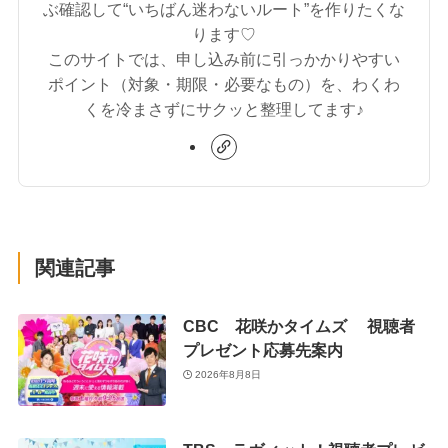
ぶ確認して“いちばん迷わないルート”を作りたくな
ります♡
このサイトでは、申し込み前に引っかかりやすい
ポイント（対象・期限・必要なもの）を、わくわ
くを冷まさずにサクッと整理してます♪
関連記事
CBC 花咲かタイムズ 視聴者
プレゼント応募先案内
2026年8月8日