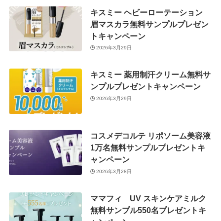
キスミー ヘビーローテーション
眉マスカラ無料サンプルプレゼン
トキャンペーン
2026年3月29日
キスミー 薬用制汗クリーム無料サ
ンプルプレゼントキャンペーン
2026年3月29日
コスメデコルテ リポソーム美容液
1万名無料サンプルプレゼントキ
ャンペーン
2026年3月28日
ママフィ UV スキンケアミルク
無料サンプル550名プレゼントキ