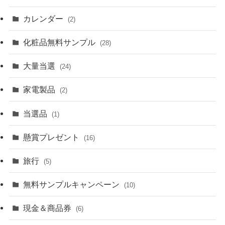
カレンダー
(2)
化粧品無料サンプル
(28)
大量当選
(24)
家電製品
(2)
当選品
(1)
懸賞プレゼント
(16)
旅行
(5)
無料サンプルキャンペーン
(10)
現金＆商品券
(6)