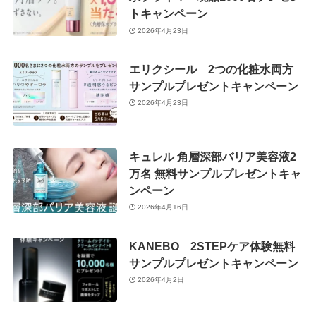
トキャンペーン
2026年4月23日
エリクシール 2つの化粧水両方
サンプルプレゼントキャンペーン
2026年4月23日
キュレル 角層深部バリア美容液2
万名 無料サンプルプレゼントキャ
ンペーン
2026年4月16日
KANEBO 2STEPケア体験無料
サンプルプレゼントキャンペーン
2026年4月2日