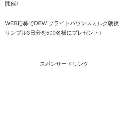
開催♪
WEB応募でDEW ブライトバウンスミルク朝夜
サンプル3日分を500名様にプレゼント♪
スポンサードリンク