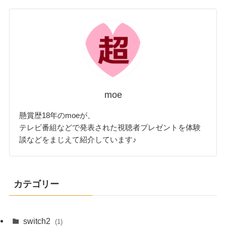
moe
懸賞歴18年のmoeが、
テレビ番組などで発表された視聴者プレゼントを体験
談などをまじえて紹介しています♪
カテゴリー
switch2
(1)