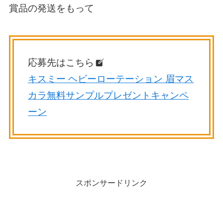
賞品の発送をもって
応募先はこちら
キスミー ヘビーローテーション 眉マス
カラ無料サンプルプレゼントキャンペ
ーン
スポンサードリンク