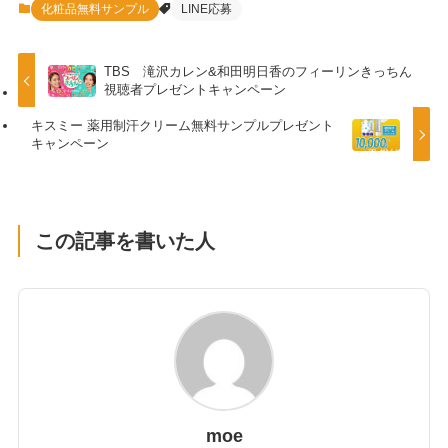
化粧品無料サンプル
LINE応募
TBS 滝沢カレン&和田明日香のフィーリンきっちん
視聴者プレゼントキャンペーン
キスミー 薬用制汗クリーム無料サンプルプレゼント
キャンペーン
この記事を書いた人
moe