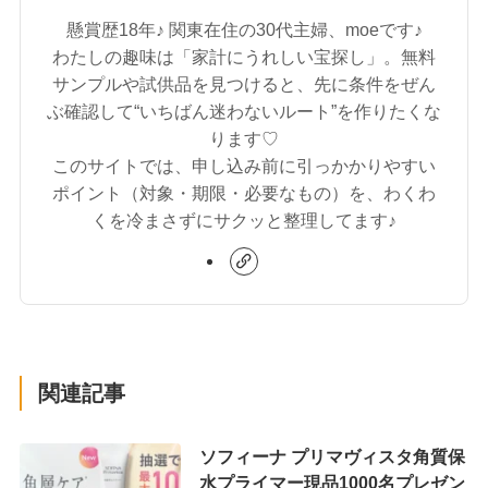
懸賞歴18年♪ 関東在住の30代主婦、moeです♪
わたしの趣味は「家計にうれしい宝探し」。無料
サンプルや試供品を見つけると、先に条件をぜん
ぶ確認して“いちばん迷わないルート”を作りたくな
ります♡
このサイトでは、申し込み前に引っかかりやすい
ポイント（対象・期限・必要なもの）を、わくわ
くを冷まさずにサクッと整理してます♪
関連記事
ソフィーナ プリマヴィスタ角質保
水プライマー現品1000名プレゼン