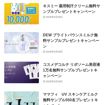
キスミー 薬用制汗クリーム無料サ
ンプルプレゼントキャンペーン
2026年3月29日
DEW ブライトバウンスミルク無
料サンプルプレゼントキャンペー
ン
2026年3月28日
コスメデコルテ リポソーム美容液
1万名無料サンプルプレゼントキ
ャンペーン
2026年3月28日
ママフィ UV スキンケアミルク
無料サンプル550名プレゼントキ