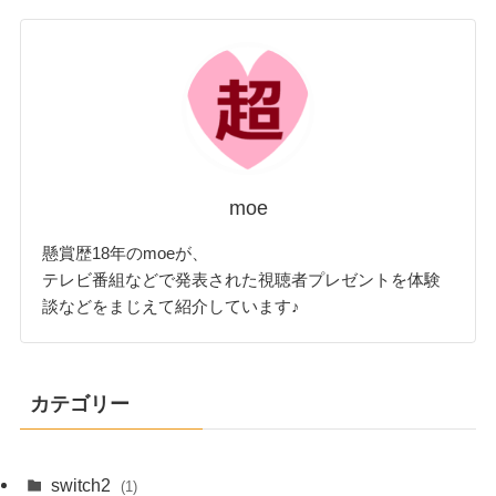
moe
懸賞歴18年のmoeが、
テレビ番組などで発表された視聴者プレゼントを体験
談などをまじえて紹介しています♪
カテゴリー
switch2
(1)