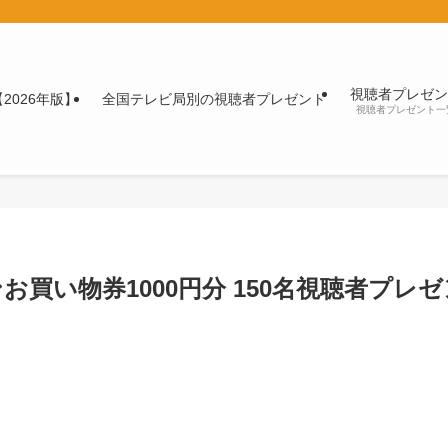
視聴者プレゼン
2026年版】
全国テレビ局別の視聴者プレゼント
視聴者プレゼント一
お買い物券1000円分 150名視聴者プレゼ