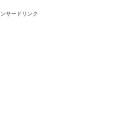
ポンサードリンク