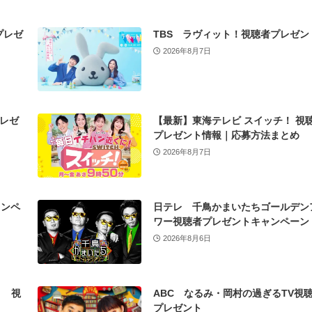
プレゼ
TBS ラヴィット！視聴者プレゼン
2026年8月7日
プレゼ
【最新】東海テレビ スイッチ！ 視
プレゼント情報｜応募方法まとめ
2026年8月7日
ャンペ
日テレ 千鳥かまいたちゴールデン
ワー視聴者プレゼントキャンペーン
2026年8月6日
！ 視
ABC なるみ・岡村の過ぎるTV視
プレゼント