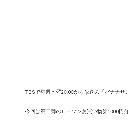
TBSで毎週水曜20:00から放送の「バナ
今回は第二弾のローソンお買い物券1000円分