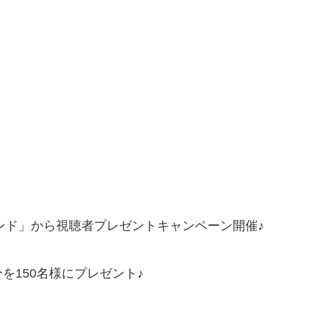
ナサンド」から視聴者プレゼントキャンペーン開催♪
を150名様にプレゼント♪