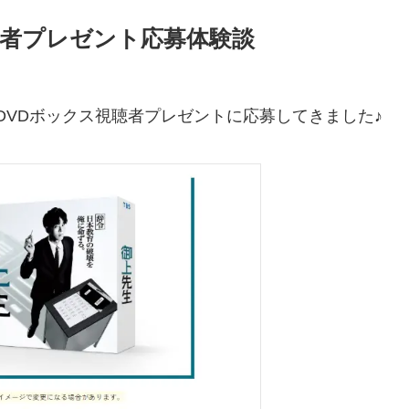
聴者プレゼント応募体験談
DVDボックス視聴者プレゼントに応募してきました♪