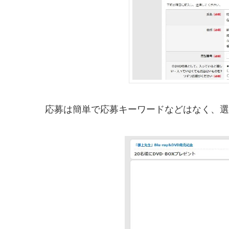
応募は簡単で応募キーワードなどはなく、選