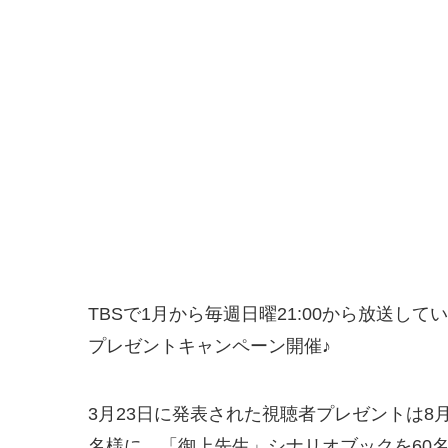
TBSで1月から毎週日曜21:00から放送
プレゼントキャンペーン開催♪
3月23日に発表された視聴者プレゼントは8
名様に、「御上先生」シナリオブックを60名