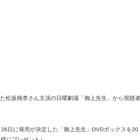
していた松坂桃李さん主演の日曜劇場「御上先生」から視聴
月26日に発売が決定した「御上先生」DVDボックスを20
様にプレゼント♪