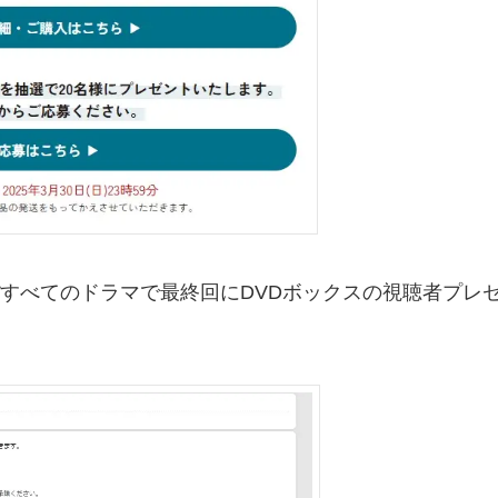
すべてのドラマで最終回にDVDボックスの視聴者プレ