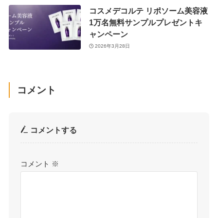
コスメデコルテ リポソーム美容液
1万名無料サンプルプレゼントキ
ャンペーン
2026年3月28日
コメント
コメントする
コメント
※