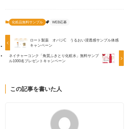
化粧品無料サンプル
WEB応募
ロート製薬 オバジC うるおい浸透感サンプル体感
キャンペーン
ネイチャーコンク「角質ふきとり化粧水」無料サンプ
ル1000名プレゼントキャンペーン
この記事を書いた人