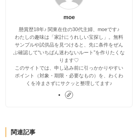
moe
懸賞歴18年♪ 関東在住の30代主婦、moeです♪
わたしの趣味は「家計にうれしい宝探し」。無料
サンプルや試供品を見つけると、先に条件をぜん
ぶ確認して“いちばん迷わないルート”を作りたくな
ります♡
このサイトでは、申し込み前に引っかかりやすい
ポイント（対象・期限・必要なもの）を、わくわ
くを冷まさずにサクッと整理してます♪
関連記事