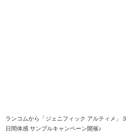
ランコムから「ジェニフィック アルティメ」３
日間体感 サンプルキャンペーン開催♪